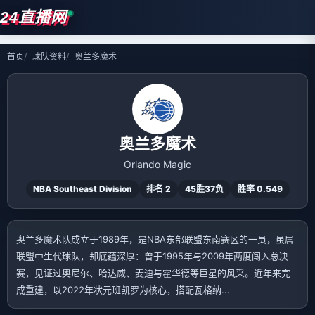
24直播网
首页
球队资料
奥兰多魔术
奥兰多魔术
Orlando Magic
NBA Southeast Division
排名 2
45胜37负
胜率 0.549
奥兰多魔术队成立于1989年，是NBA东部联盟东南赛区的一员，虽属
联盟中生代球队，却底蕴深厚：曾于1995年与2009年两度闯入总决
赛，见证过奥尼尔、哈达威、麦迪与霍华德等巨星的风采。近年来完
成重建，以2022年状元班凯罗为核心，搭配瓦格纳...