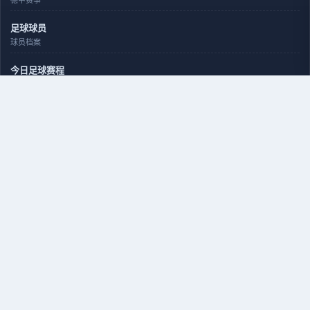
足球球员
球员档案
今日足球赛程
开赛时间与比分
今日篮球赛程
NBA/CBA对阵
资讯与回看
新闻、录像、预测
最新体育新闻
足球篮球资讯
足球新闻
赛前战报
NBA新闻
交易伤病动态