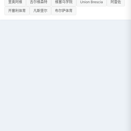
里奥阿维
吉尔维森特
维塞乌学院
Union Brescia
阿雷佐
开塞利体育
凡斯堡尔
布尔萨体育