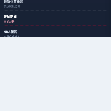
最新体育新闻
足球篮球资讯
足球新闻
赛前战报
NBA新闻
交易伤病动态
足球录像
全场回放集锦
篮球录像
NBA/CBA回放
赛事录像
比赛集锦回看
足球预测
赛前比分前瞻