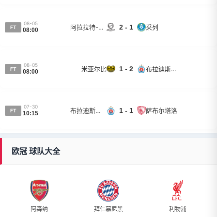
08-05
阿拉拉特-亚美尼亚
2 - 1
采列
FT
08:00
08-05
米亚尔比
1 - 2
布拉迪斯拉发斯拉夫人
FT
08:00
07-30
布拉迪斯拉发斯拉夫人
1 - 1
萨布尔塔洛
FT
10:15
欧冠 球队大全
阿森纳
拜仁慕尼黑
利物浦