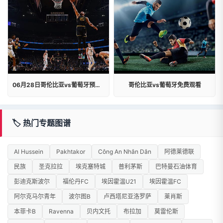
06月28日哥伦比亚vs葡萄牙预测结果如何
哥伦比亚vs葡萄牙免费观看
🏷️ 热门专题图谱
Al Hussein
Pakhtakor
Công An Nhân Dân
阿德莱德联
民族
圣克拉拉
埃克塞特城
普利茅斯
巴特曼石油体育
彭迪克斯波尔
福伦丹FC
埃因霍温U21
埃因霍温FC
阿尔克马尔青年
波尔图B
卢西塔尼亚洛罗萨
莱肖斯
本菲卡B
Ravenna
贝内文托
布拉加
莫雷伦斯