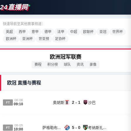
24直播网
快速导航至其他赛事频道：
英超
西甲
意甲
德甲
法甲
中超
欧联杯
亚冠
世界杯
欧洲杯
亚洲杯
世亚预
足协杯
欧洲冠军联赛
赛程
积分榜
球队
资讯
录像
欧冠 直播与赛程
08-06
奥胡斯
2 - 1
沙巴
FT
09:10
08-05
萨格勒布迪纳摩
5 - 0
考纳斯扎尔吉里斯
FT
10:00