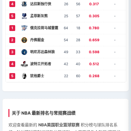
4
达拉斯独行侠
26
56
0.317
-
5
孟菲斯灰熊
25
57
0.305
-
1
俄克拉荷马城雷霆
64
18
0.780
-
2
丹佛掘金
54
28
0.659
-
3
明尼苏达森林狼
49
33
0.598
-
4
波特兰开拓者
42
40
0.512
-
5
犹他爵士
22
60
0.268
-
关于 NBA 最新排名与常规赛战绩
欢迎查看最新的
NBA美国职业篮球联赛
积分榜与球队排名系