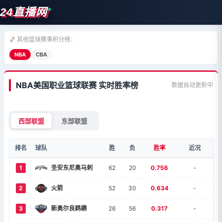
24直播网
🏀 其他篮球赛事积分榜：
NBA
CBA
NBA美国职业篮球联赛 实时胜率榜
数据自动更新中
西部联盟
东部联盟
排名
球队
胜
负
胜率
近况
1
圣安东尼奥马刺
62
20
0.756
-
2
火箭
52
30
0.634
-
3
新奥尔良鹈鹕
26
56
0.317
-