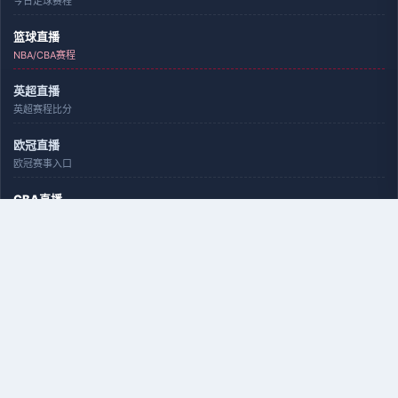
今日足球赛程
篮球直播
NBA/CBA赛程
英超直播
英超赛程比分
欧冠直播
欧冠赛事入口
CBA直播
CBA赛程数据
世界杯直播
国家队赛事
联赛与数据
排名、球队、球员
英超赛程
英超直播数据