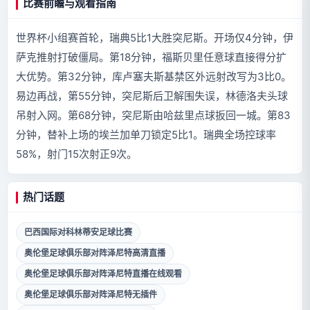
比赛前瞻与观看指南
世界杯小组赛首轮，瑞典5比1大胜突尼斯。开场仅4分钟，伊
萨克推射打破僵局。第18分钟，福斯贝里任意球直接得分扩
大优势。第32分钟，库卢塞夫斯基禁区外远射改写为3比0。
易边再战，第55分钟，突尼斯后卫解围失误，林德洛夫头球
吊射入网。第68分钟，突尼斯由哈兹里点球扳回一城。第83
分钟，替补上场的埃兰加单刀锁定5比1。瑞典全场控球率
58%，射门15次射正9次。
热门话题
巴西国际对科林蒂安足球比赛
奥伦堡足球俱乐部对阵泽尼特高清直播
奥伦堡足球俱乐部对阵泽尼特直播在线观看
奥伦堡足球俱乐部对阵泽尼特无插件