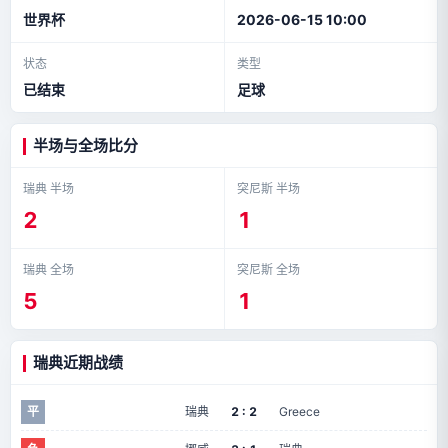
世界杯
2026-06-15 10:00
状态
类型
已结束
足球
半场与全场比分
瑞典 半场
突尼斯 半场
2
1
瑞典 全场
突尼斯 全场
5
1
瑞典近期战绩
平
瑞典
2 : 2
Greece