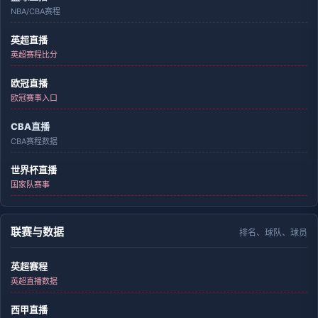
NBA/CBA赛程
英超直播
英超赛程比分
欧冠直播
欧冠赛事入口
CBA直播
CBA赛程数据
世界杯直播
国家队赛事
联赛与数据
排名、球队、球员
英超赛程
英超直播数据
西甲直播