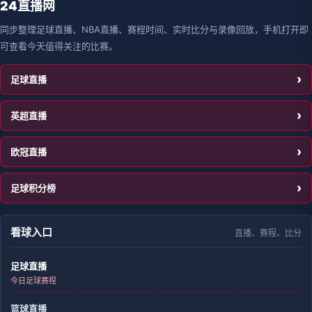
24直播网
同步整理足球直播、NBA直播、赛程时间、实时比分与录像回放，手机打开即
可查看今天值得关注的比赛。
足球直播
英超直播
欧冠直播
足球积分榜
看球入口
直播、赛程、比分
足球直播
今日足球赛程
篮球直播