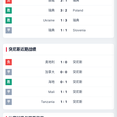
负
挪威
3 : 1
瑞典
胜
瑞典
3 : 2
Poland
胜
Ukraine
1 : 3
瑞典
平
瑞典
1 : 1
Slovenia
突尼斯近期战绩
负
奥地利
1 : 0
突尼斯
平
加拿大
0 : 0
突尼斯
胜
海地
0 : 1
突尼斯
平
Mali
1 : 1
突尼斯
平
Tanzania
1 : 1
突尼斯