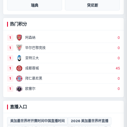
瑞典
突尼斯
热门积分
1
阿森纳
0
1
毕尔巴鄂竞技
0
1
亚特兰大
0
1
成都蓉城
45
1
拜仁慕尼黑
0
1
欧塞尔
0
直播入口
美加墨世界杯开赛时间中国直播时间
2026 美加墨世界杯直播